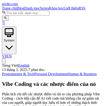
niviki.com
Trang chủ
Blog
Danh mục
Series
Khóa học
Giới thiệu
RSS
System
VI
|
EN
Tieng Viet
|
English
13 tháng 3, 2025
-
7
phut doc
-
Programming & Tech
Personal Development
Startup & Business
Vibe Coding và các nhược điểm của nó
Phân tích chi tiết các nhược điểm và rủi ro của phương pháp Vibe
Coding - cách tiếp cận để AI viết code mà không cần sự giám sát
của con người, giúp người đọc hiểu rõ hơn về những thách thức