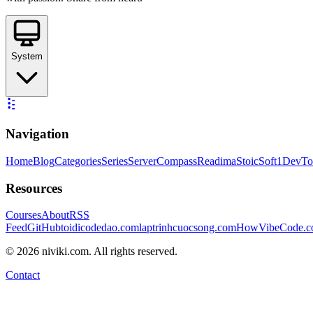
System
Navigation
Home
Blog
Categories
Series
ServerCompass
Readima
StoicSoft
1DevTo
Resources
Courses
About
RSS
Feed
GitHub
toidicodedao.com
laptrinhcuocsong.com
HowVibeCode.
©
2026
niviki.com. All rights reserved.
Contact