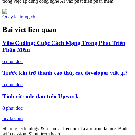
trong việc áp dụng công nghệ AI vào phát triển phần mềm.
Quay lai trang chu
Bai viet lien quan
Vibe Coding: Cuộc Cách Mạng Trong Phát Triển
Phần Mềm
6
phut doc
Trước khi trở thành cao thủ, các developer viết gì?
5
phut doc
Tình cờ code dạo trên Upwork
8
phut doc
niviki.com
Sharing technology & financial freedom. Learn from failure. Build
with passion. Share from heart.