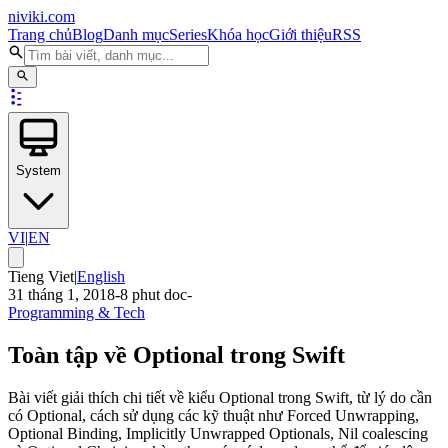
niviki.com
Trang chủ
Blog
Danh mục
Series
Khóa học
Giới thiệu
RSS
System
VI
|
EN
Tieng Viet
|
English
31 tháng 1, 2018
-
8
phut doc
-
Programming & Tech
Toàn tập về Optional trong Swift
Bài viết giải thích chi tiết về kiểu Optional trong Swift, từ lý do cần
có Optional, cách sử dụng các kỹ thuật như Forced Unwrapping,
Optional Binding, Implicitly Unwrapped Optionals, Nil coalescing