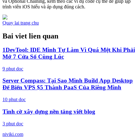
và Optional Chaining, kèm theo các ví dụ code cụ thể để giúp lập
trình viên iOS hiểu và áp dụng đúng cách.
Quay lai trang chu
Bai viet lien quan
1DevTool: IDE Mình Tự Làm Vì Quá Mệt Khi Phải
Mở 7 Cửa Sổ Cùng Lúc
9
phut doc
Server Compass: Tại Sao Mình Build App Desktop
Để Biến VPS $5 Thành PaaS Của Riêng Mình
10
phut doc
Tình cờ xây dựng nền tảng viết blog
3
phut doc
niviki.com