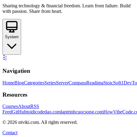
Sharing technology & financial freedom. Learn from failure. Build
with passion. Share from heart.
System
Navigation
Home
Blog
Categories
Series
ServerCompass
Readima
StoicSoft
1DevTo
Resources
Courses
About
RSS
Feed
GitHub
toidicodedao.com
laptrinhcuocsong.com
HowVibeCode.
©
2026
niviki.com. All rights reserved.
Contact