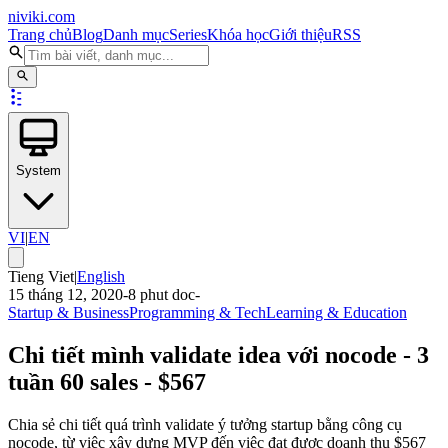
niviki.com
Trang chủ
Blog
Danh mục
Series
Khóa học
Giới thiệu
RSS
System
VI
|
EN
Tieng Viet
|
English
15 tháng 12, 2020
-
8
phut doc
-
Startup & Business
Programming & Tech
Learning & Education
Chi tiết mình validate idea với nocode - 3
tuần 60 sales - $567
Chia sẻ chi tiết quá trình validate ý tưởng startup bằng công cụ
nocode, từ việc xây dựng MVP đến việc đạt được doanh thu $567