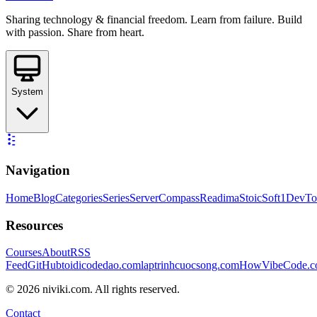
Sharing technology & financial freedom. Learn from failure. Build
with passion. Share from heart.
System
Navigation
Home
Blog
Categories
Series
ServerCompass
Readima
StoicSoft
1DevTo
Resources
Courses
About
RSS
Feed
GitHub
toidicodedao.com
laptrinhcuocsong.com
HowVibeCode.
©
2026
niviki.com. All rights reserved.
Contact