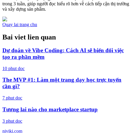
trong 3 tuần, giúp người đọc hiểu rõ hơn về cách tiếp cận thị trường
và xây dựng sản phẩm.
Quay lai trang chu
Bai viet lien quan
Dự đoán về Vibe Coding: Cách AI sẽ biến đổi việc
tạo ra phần mềm
10
phut doc
The MVP #1: Làm một trang dạy học trực tuyến
cần gì?
7
phut doc
Tương lai nào cho marketplace startup
3
phut doc
niviki.com