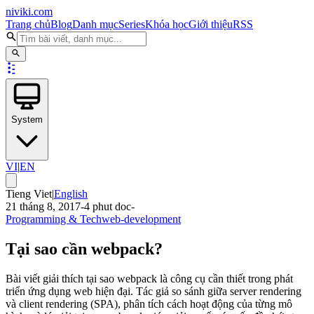
niviki.com
Trang chủ
Blog
Danh mục
Series
Khóa học
Giới thiệu
RSS
System
VI
|
EN
Tieng Viet
|
English
21 tháng 8, 2017
-
4
phut doc
-
Programming & Tech
web-development
Tại sao cần webpack?
Bài viết giải thích tại sao webpack là công cụ cần thiết trong phát
triển ứng dụng web hiện đại. Tác giả so sánh giữa server rendering
và client rendering (SPA), phân tích cách hoạt động của từng mô