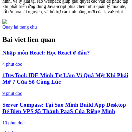
hình, và lý giải tại sao webpack giúp giải quyết các vấn đề phức tạp
khi phát triển ứng dụng JavaScript phía client như quản lý module,
tối ưu hóa tài nguyên, và hỗ trợ các tính năng mới của JavaScript.
Quay lai trang chu
Bai viet lien quan
Nhập môn React: Học React ở đâu?
4
phut doc
1DevTool: IDE Mình Tự Làm Vì Quá Mệt Khi Phải
Mở 7 Cửa Sổ Cùng Lúc
9
phut doc
Server Compass: Tại Sao Mình Build App Desktop
Để Biến VPS $5 Thành PaaS Của Riêng Mình
10
phut doc