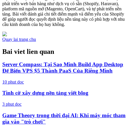
phát triển web bán hàng như dịch vụ có sẵn (Shopify, Haravan),
platform mã nguồn mở (Magento, OpenCart), và tự phát triển nền
tảng. Bài viết đánh giá chi tiết điểm mạnh và điểm yếu của Shopify
để giúp người đọc quyết định liệu nền tảng này có phù hợp với nhu
cầu kinh doanh của họ hay không.
Quay lai trang chu
Bai viet lien quan
Server Compass: Tại Sao Mình Build App Desktop
Để Biến VPS $5 Thành PaaS Của Riêng Mình
10
phut doc
Tình cờ xây dựng nền tảng viết blog
3
phut doc
Game Theory trong thời đại AI: Khi máy móc tham
gia vào "trò chơi"