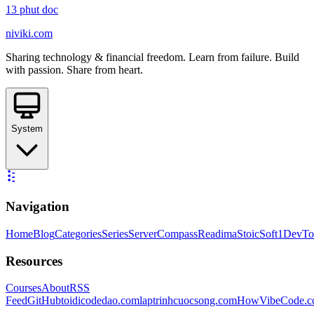
13
phut doc
niviki.com
Sharing technology & financial freedom. Learn from failure. Build
with passion. Share from heart.
System
Navigation
Home
Blog
Categories
Series
ServerCompass
Readima
StoicSoft
1DevTo
Resources
Courses
About
RSS
Feed
GitHub
toidicodedao.com
laptrinhcuocsong.com
HowVibeCode.