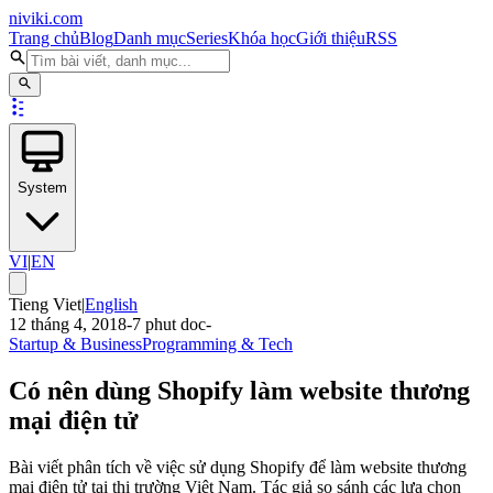
niviki.com
Trang chủ
Blog
Danh mục
Series
Khóa học
Giới thiệu
RSS
System
VI
|
EN
Tieng Viet
|
English
12 tháng 4, 2018
-
7
phut doc
-
Startup & Business
Programming & Tech
Có nên dùng Shopify làm website thương
mại điện tử
Bài viết phân tích về việc sử dụng Shopify để làm website thương
mại điện tử tại thị trường Việt Nam. Tác giả so sánh các lựa chọn