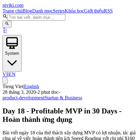
niviki.com
Trang chủ
Blog
Danh mục
Series
Khóa học
Giới thiệu
RSS
System
VI
|
EN
Tieng Viet
|
English
28 tháng 3, 2020
-
2
phut doc
-
product-development
Startup & Business
Day 18 - Profitable MVP in 30 Days -
Hoàn thành ứng dụng
Bài viết ngày 18 của thử thách xây dựng MVP có lợi nhuận, tác giả
chia sẻ về việc hoàn thành tiện ích Speed Reading với chi phí $160