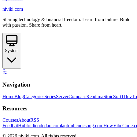
niviki.com
Sharing technology & financial freedom. Learn from failure. Build
with passion. Share from heart.
System
Navigation
Home
Blog
Categories
Series
ServerCompass
Readima
StoicSoft
1DevTo
Resources
Courses
About
RSS
Feed
GitHub
toidicodedao.com
laptrinhcuocsong.com
HowVibeCode.
©
2026
niviki.com. All rights reserved.