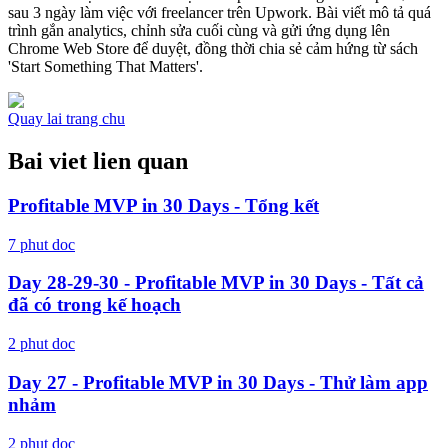
sau 3 ngày làm việc với freelancer trên Upwork. Bài viết mô tả quá
trình gắn analytics, chỉnh sửa cuối cùng và gửi ứng dụng lên
Chrome Web Store để duyệt, đồng thời chia sẻ cảm hứng từ sách
'Start Something That Matters'.
Quay lai trang chu
Bai viet lien quan
Profitable MVP in 30 Days - Tổng kết
7
phut doc
Day 28-29-30 - Profitable MVP in 30 Days - Tất cả
đã có trong kế hoạch
2
phut doc
Day 27 - Profitable MVP in 30 Days - Thử làm app
nhảm
2
phut doc