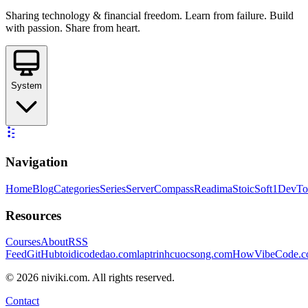
Sharing technology & financial freedom. Learn from failure. Build
with passion. Share from heart.
System
Navigation
Home
Blog
Categories
Series
ServerCompass
Readima
StoicSoft
1DevTo
Resources
Courses
About
RSS
Feed
GitHub
toidicodedao.com
laptrinhcuocsong.com
HowVibeCode.
©
2026
niviki.com. All rights reserved.
Contact