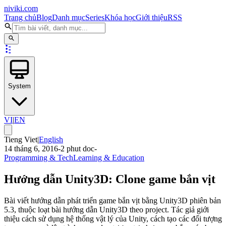
niviki.com
Trang chủ
Blog
Danh mục
Series
Khóa học
Giới thiệu
RSS
System
VI
|
EN
Tieng Viet
|
English
14 tháng 6, 2016
-
2
phut doc
-
Programming & Tech
Learning & Education
Hướng dẫn Unity3D: Clone game bắn vịt
Bài viết hướng dẫn phát triển game bắn vịt bằng Unity3D phiên bản
5.3, thuộc loạt bài hướng dẫn Unity3D theo project. Tác giả giới
thiệu cách sử dụng hệ thống vật lý của Unity, cách tạo các đối tượng