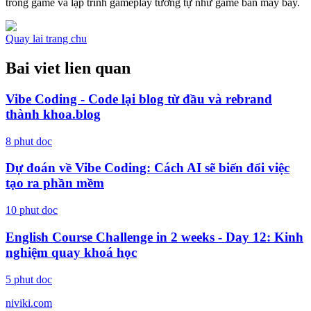
trong game và lập trình gameplay tương tự như game bắn máy bay.
Quay lai trang chu
Bai viet lien quan
Vibe Coding - Code lại blog từ đầu và rebrand
thành khoa.blog
8
phut doc
Dự đoán về Vibe Coding: Cách AI sẽ biến đổi việc
tạo ra phần mềm
10
phut doc
English Course Challenge in 2 weeks - Day 12: Kinh
nghiệm quay khoá học
5
phut doc
niviki.com