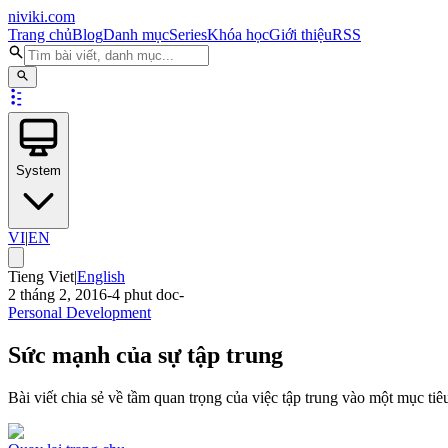
niviki.com
Trang chủ
Blog
Danh mục
Series
Khóa học
Giới thiệu
RSS
System
VI
|
EN
Tieng Viet
|
English
2 tháng 2, 2016
-
4
phut doc
-
Personal Development
Sức mạnh của sự tập trung
Bài viết chia sẻ về tầm quan trọng của việc tập trung vào một mục tiê