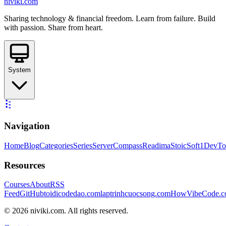
niviki.com
Sharing technology & financial freedom. Learn from failure. Build
with passion. Share from heart.
System
Navigation
Home
Blog
Categories
Series
ServerCompass
Readima
StoicSoft
1DevTo
Resources
Courses
About
RSS
Feed
GitHub
toidicodedao.com
laptrinhcuocsong.com
HowVibeCode.
©
2026
niviki.com. All rights reserved.