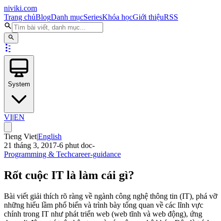
niviki.com
Trang chủ
Blog
Danh mục
Series
Khóa học
Giới thiệu
RSS
System
VI
|
EN
Tieng Viet
|
English
21 tháng 3, 2017
-
6
phut doc
-
Programming & Tech
career-guidance
Rốt cuộc IT là làm cái gì?
Bài viết giải thích rõ ràng về ngành công nghệ thông tin (IT), phá vỡ
những hiểu lầm phổ biến và trình bày tổng quan về các lĩnh vực
chính trong IT như phát triển web (web tĩnh và web động), ứng