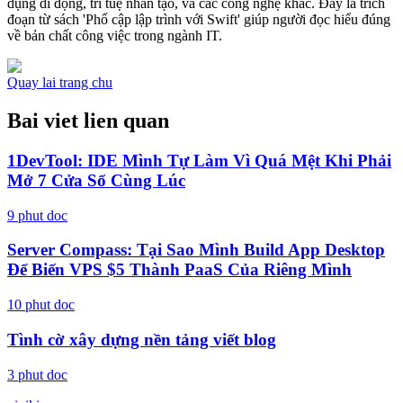
dụng di động, trí tuệ nhân tạo, và các công nghệ khác. Đây là trích
đoạn từ sách 'Phổ cập lập trình với Swift' giúp người đọc hiểu đúng
về bản chất công việc trong ngành IT.
Quay lai trang chu
Bai viet lien quan
1DevTool: IDE Mình Tự Làm Vì Quá Mệt Khi Phải
Mở 7 Cửa Sổ Cùng Lúc
9
phut doc
Server Compass: Tại Sao Mình Build App Desktop
Để Biến VPS $5 Thành PaaS Của Riêng Mình
10
phut doc
Tình cờ xây dựng nền tảng viết blog
3
phut doc