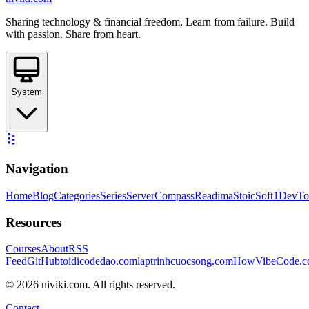
Sharing technology & financial freedom. Learn from failure. Build
with passion. Share from heart.
System
Navigation
Home
Blog
Categories
Series
ServerCompass
Readima
StoicSoft
1DevTo
Resources
Courses
About
RSS
Feed
GitHub
toidicodedao.com
laptrinhcuocsong.com
HowVibeCode.
©
2026
niviki.com. All rights reserved.
Contact