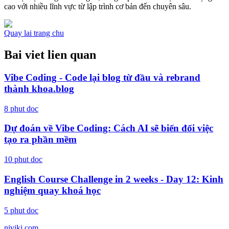
cao với nhiều lĩnh vực từ lập trình cơ bản đến chuyên sâu.
Quay lai trang chu
Bai viet lien quan
Vibe Coding - Code lại blog từ đầu và rebrand
thành khoa.blog
8
phut doc
Dự đoán về Vibe Coding: Cách AI sẽ biến đổi việc
tạo ra phần mềm
10
phut doc
English Course Challenge in 2 weeks - Day 12: Kinh
nghiệm quay khoá học
5
phut doc
niviki.com