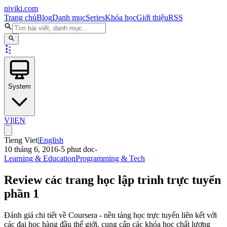
niviki.com
Trang chủ
Blog
Danh mục
Series
Khóa học
Giới thiệu
RSS
System
VI
|
EN
Tieng Viet
|
English
10 tháng 6, 2016
-
5
phut doc
-
Learning & Education
Programming & Tech
Review các trang học lập trình trực tuyến
phần 1
Đánh giá chi tiết về Coursera - nền tảng học trực tuyến liên kết với
các đại học hàng đầu thế giới, cung cấp các khóa học chất lượng