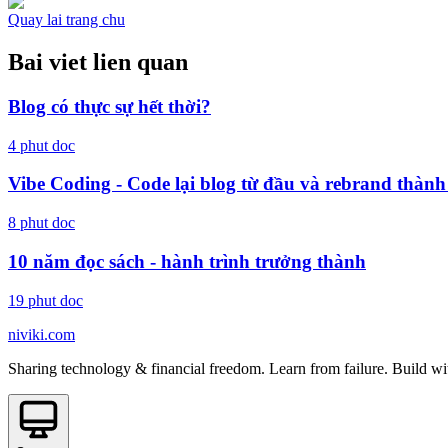
Quay lai trang chu
Bai viet lien quan
Blog có thực sự hết thời?
4
phut doc
Vibe Coding - Code lại blog từ đầu và rebrand thành
8
phut doc
10 năm đọc sách - hành trình trưởng thành
19
phut doc
niviki.com
Sharing technology & financial freedom. Learn from failure. Build wi