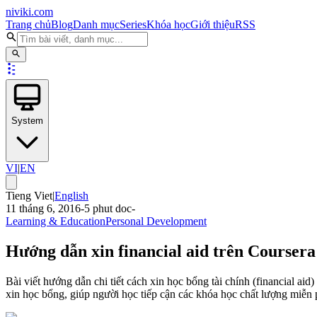
niviki.com
Trang chủ
Blog
Danh mục
Series
Khóa học
Giới thiệu
RSS
System
VI
|
EN
Tieng Viet
|
English
11 tháng 6, 2016
-
5
phut doc
-
Learning & Education
Personal Development
Hướng dẫn xin financial aid trên Coursera
Bài viết hướng dẫn chi tiết cách xin học bổng tài chính (financial ai
xin học bổng, giúp người học tiếp cận các khóa học chất lượng miễn