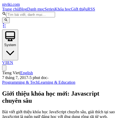
niviki.com
Trang chủ
Blog
Danh mục
Series
Khóa học
Giới thiệu
RSS
System
VI
|
EN
Tieng Viet
|
English
7 tháng 7, 2017
-
5
phut doc
-
Programming & Tech
Learning & Education
Giới thiệu khóa học mới: Javascript
chuyên sâu
Bài viết giới thiệu khóa học JavaScript chuyên sâu, giải thích tại sao
JavaScript là ngôn ngữ đáng học với ứng dụng rộng rãi từ web,