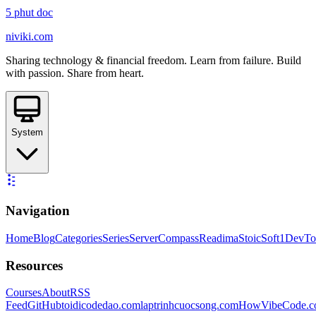
5
phut doc
niviki.com
Sharing technology & financial freedom. Learn from failure. Build
with passion. Share from heart.
System
Navigation
Home
Blog
Categories
Series
ServerCompass
Readima
StoicSoft
1DevTo
Resources
Courses
About
RSS
Feed
GitHub
toidicodedao.com
laptrinhcuocsong.com
HowVibeCode.