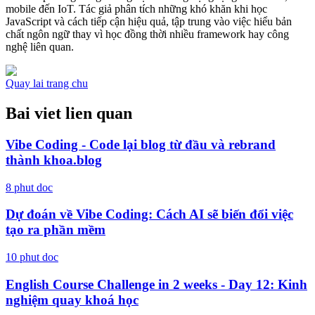
mobile đến IoT. Tác giả phân tích những khó khăn khi học
JavaScript và cách tiếp cận hiệu quả, tập trung vào việc hiểu bản
chất ngôn ngữ thay vì học đồng thời nhiều framework hay công
nghệ liên quan.
Quay lai trang chu
Bai viet lien quan
Vibe Coding - Code lại blog từ đầu và rebrand
thành khoa.blog
8
phut doc
Dự đoán về Vibe Coding: Cách AI sẽ biến đổi việc
tạo ra phần mềm
10
phut doc
English Course Challenge in 2 weeks - Day 12: Kinh
nghiệm quay khoá học