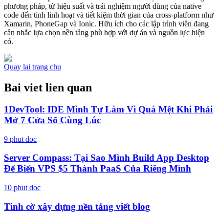
phương pháp, từ hiệu suất và trải nghiệm người dùng của native
code đến tính linh hoạt và tiết kiệm thời gian của cross-platform như
Xamarin, PhoneGap và Ionic. Hữu ích cho các lập trình viên đang
cân nhắc lựa chọn nền tảng phù hợp với dự án và nguồn lực hiện
có.
Quay lai trang chu
Bai viet lien quan
1DevTool: IDE Mình Tự Làm Vì Quá Mệt Khi Phải
Mở 7 Cửa Sổ Cùng Lúc
9
phut doc
Server Compass: Tại Sao Mình Build App Desktop
Để Biến VPS $5 Thành PaaS Của Riêng Mình
10
phut doc
Tình cờ xây dựng nền tảng viết blog