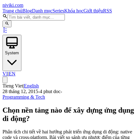
niviki.com
Trang chủ
Blog
Danh mục
Series
Khóa học
Giới thiệu
RSS
System
VI
|
EN
Tieng Viet
|
English
28 tháng 12, 2015
-
4
phut doc
-
Programming & Tech
Chọn nền tảng nào để xây dựng ứng dụng
di động?
Phân tích chi tiết về hai hướng phát triển ứng dụng di động: native
code và cross-platform. Bài viết so sánh ưu nhược điểm của từng